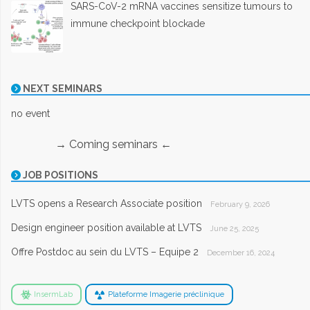
SARS-CoV-2 mRNA vaccines sensitize tumours to
immune checkpoint blockade
NEXT SEMINARS
no event
→ Coming seminars ←
JOB POSITIONS
LVTS opens a Research Associate position
February 9, 2026
Design engineer position available at LVTS
June 25, 2025
Offre Postdoc au sein du LVTS – Equipe 2
December 16, 2024
InsermLab
Plateforme Imagerie préclinique