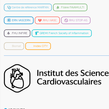
Centre de référence MARFAN
Filière FAVAMULTI
ERN VASCERN
RHU iVASC
RHU STOP-AS
FHU INFIRE
GREMI French Society of Inflammation
Biomat
Inidex CITY