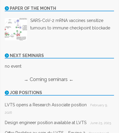
PAPER OF THE MONTH
SARS-CoV-2 mRNA vaccines sensitize
tumours to immune checkpoint blockade
NEXT SEMINARS
no event
→ Coming seminars ←
JOB POSITIONS
LVTS opens a Research Associate position
February 9,
2026
Design engineer position available at LVTS
June 25, 2025