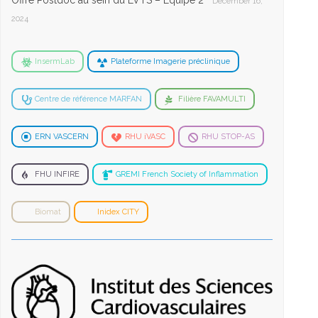
Offre Postdoc au sein du LVTS – Equipe 2
December 16,
2024
InsermLab
Plateforme Imagerie préclinique
Centre de référence MARFAN
Filière FAVAMULTI
ERN VASCERN
RHU iVASC
RHU STOP-AS
FHU INFIRE
GREMI French Society of Inflammation
Biomat
Inidex CITY