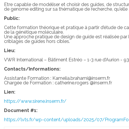
Etre capable de modéliser et choisir des guides, de structur
de genome editing sur sa thématique de recherche, qu'elle
Public:
Cette formation théorique et pratique à partir d’étude de c
de la génétique moléculaire.
Une approche pratique de design de guide est réalisée par 
criblages de guides hors cibles.
Lieu:
VWR International – Bâtiment Estréo – 1-3 rue d’Aurion - 
Contacts/Informations:
Assistante Formation : Kamelia.brahami@inserm.fr
Chargée de Formation : catherine.rogers @inserm.fr
Lien:
https://www.sirene.inserm.fr/
Document #1:
https://lvts.fr/wp-content/uploads/2025/07/ProgramF