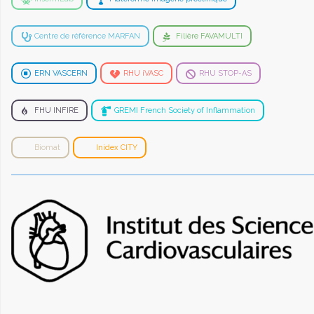
Centre de référence MARFAN
Filière FAVAMULTI
ERN VASCERN
RHU iVASC
RHU STOP-AS
FHU INFIRE
GREMI French Society of Inflammation
Biomat
Inidex CITY