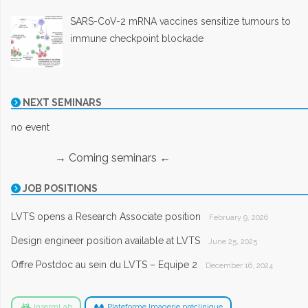
SARS-CoV-2 mRNA vaccines sensitize tumours to
immune checkpoint blockade
NEXT SEMINARS
no event
→ Coming seminars ←
JOB POSITIONS
LVTS opens a Research Associate position
February 9, 2026
Design engineer position available at LVTS
June 25, 2025
Offre Postdoc au sein du LVTS – Equipe 2
December 16, 2024
InsermLab
Plateforme Imagerie préclinique