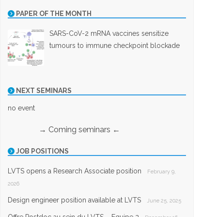
PAPER OF THE MONTH
SARS-CoV-2 mRNA vaccines sensitize
tumours to immune checkpoint blockade
NEXT SEMINARS
no event
→ Coming seminars ←
JOB POSITIONS
LVTS opens a Research Associate position
February 9,
2026
Design engineer position available at LVTS
June 25, 2025