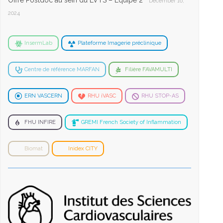
Offre Postdoc au sein du LVTS – Equipe 2
December 16,
2024
InsermLab
Plateforme Imagerie préclinique
Centre de référence MARFAN
Filière FAVAMULTI
ERN VASCERN
RHU iVASC
RHU STOP-AS
FHU INFIRE
GREMI French Society of Inflammation
Biomat
Inidex CITY