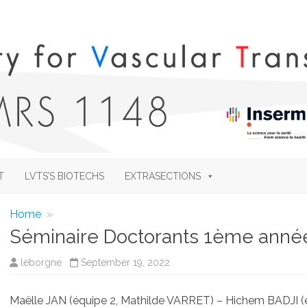
Skip
to
T
LVTS’S BIOTECHS
EXTRASECTIONS
content
Home
»
Séminaire Doctorants 1ème année.
leborgne
September 19, 2022
Maëlle JAN (équipe 2, Mathilde VARRET) – Hichem BADJI (