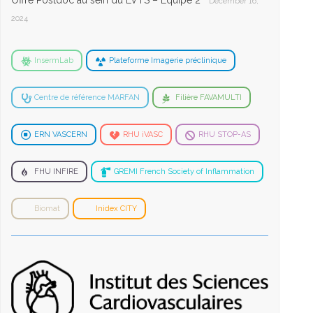
Offre Postdoc au sein du LVTS – Equipe 2
December 16,
2024
InsermLab
Plateforme Imagerie préclinique
Centre de référence MARFAN
Filière FAVAMULTI
ERN VASCERN
RHU iVASC
RHU STOP-AS
FHU INFIRE
GREMI French Society of Inflammation
Biomat
Inidex CITY