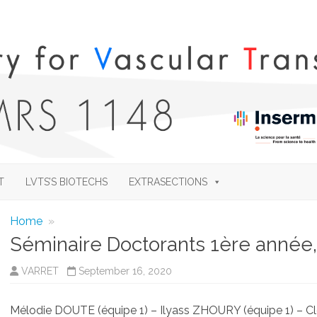
Skip
to
T
LVTS’S BIOTECHS
EXTRASECTIONS
content
Home
»
Séminaire Doctorants 1ère année, 
VARRET
September 16, 2020
Mélodie DOUTE (équipe 1) – Ilyass ZHOURY (équipe 1) –