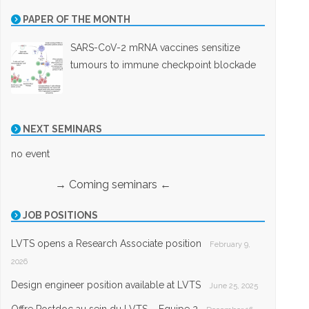
PAPER OF THE MONTH
SARS-CoV-2 mRNA vaccines sensitize
tumours to immune checkpoint blockade
NEXT SEMINARS
no event
→ Coming seminars ←
JOB POSITIONS
LVTS opens a Research Associate position
February 9,
2026
Design engineer position available at LVTS
June 25, 2025