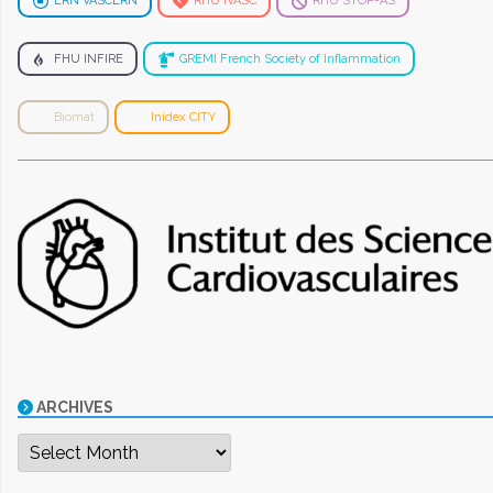
ERN VASCERN
RHU iVASC
RHU STOP-AS
FHU INFIRE
GREMI French Society of Inflammation
Biomat
Inidex CITY
ARCHIVES
Archives