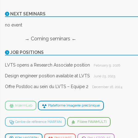
NEXT SEMINARS
no event
→ Coming seminars ←
JOB POSITIONS
LVTS opens a Research Associate position
February 9, 2026
Design engineer position available at LVTS
June 25, 2025
Offre Postdoc au sein du LVTS – Equipe 2
December 16, 2024
InsermLab
Plateforme Imagerie préclinique
Centre de référence MARFAN
Filière FAVAMULTI