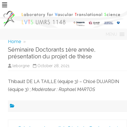
Skip
MENU
to
content
Home
»
Séminaire Doctorants 1ère année,
présentation du projet de thèse
leborgne
October 28, 2021
Thibault DE LA TAILLE (équipe 3) – Chloé DUJARDIN
(équipe 3) ;
Modérateur : Raphael MARTOS
Post