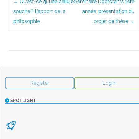
←
Qu’est-ce qu’une cellule
Séminaire Doctorants 1ère
navigation
souche ? L’apport de la
année, présentation du
philosophie.
projet de thèse
→
Register
Login
SPOTLIGHT