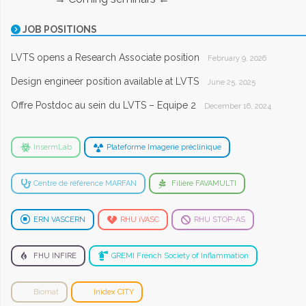
JOB POSITIONS
LVTS opens a Research Associate position
February 9, 2026
Design engineer position available at LVTS
June 25, 2025
Offre Postdoc au sein du LVTS – Equipe 2
December 16, 2024
InsermLab
Plateforme Imagerie préclinique
Centre de référence MARFAN
Filière FAVAMULTI
ERN VASCERN
RHU iVASC
RHU STOP-AS
FHU INFIRE
GREMI French Society of Inflammation
Biomat
Inidex CITY