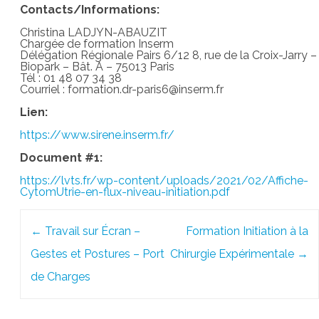
Contacts/Informations:
Christina LADJYN-ABAUZIT
Chargée de formation Inserm
Délégation Régionale Pairs 6/12 8, rue de la Croix-Jarry –
Biopark – Bât. A – 75013 Paris
Tél : 01 48 07 34 38
Courriel : formation.dr-paris6@inserm.fr
Lien:
https://www.sirene.inserm.fr/
Document #1:
https://lvts.fr/wp-content/uploads/2021/02/Affiche-
CytomUtrie-en-flux-niveau-initiation.pdf
Post
←
Travail sur Écran –
Formation Initiation à la
navigation
Gestes et Postures – Port
Chirurgie Expérimentale
→
de Charges