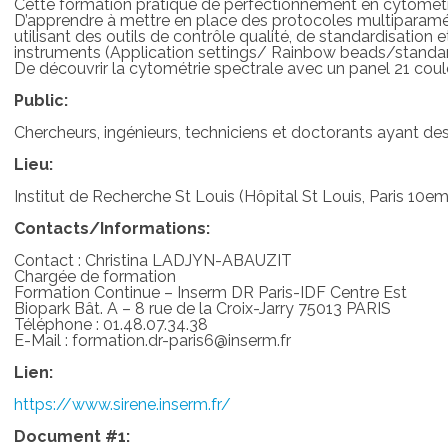
Cette formation pratique de perfectionnement en cytométri
D’apprendre à mettre en place des protocoles multiparamét
utilisant des outils de contrôle qualité, de standardisation 
instruments (Application settings/ Rainbow beads/standar
De découvrir la cytométrie spectrale avec un panel 21 coul
Public:
Chercheurs, ingénieurs, techniciens et doctorants ayant des
Lieu:
Institut de Recherche St Louis (Hôpital St Louis, Paris 10e
Contacts/Informations:
Contact : Christina LADJYN-ABAUZIT
Chargée de formation
Formation Continue – Inserm DR Paris-IDF Centre Est
Biopark Bât. A – 8 rue de la Croix-Jarry 75013 PARIS
Téléphone : 01.48.07.34.38
E-Mail : formation.dr-paris6@inserm.fr
Lien:
https://www.sirene.inserm.fr/
Document #1: