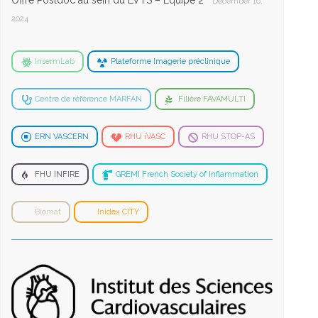
Offre Postdoc au sein du LVTS – Equipe 2
December 16,
2024
InsermLab
Plateforme Imagerie préclinique
Centre de référence MARFAN
Filière FAVAMULTI
ERN VASCERN
RHU iVASC
RHU STOP-AS
FHU INFIRE
GREMI French Society of Inflammation
Biomat
Inidex CITY