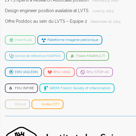
February 9, 2026
Design engineer position available at LVTS
June 25, 2025
Offre Postdoc au sein du LVTS – Equipe 2
December 16, 2024
InsermLab
Plateforme Imagerie préclinique
Centre de référence MARFAN
Filière FAVAMULTI
ERN VASCERN
RHU iVASC
RHU STOP-AS
FHU INFIRE
GREMI French Society of Inflammation
Biomat
Inidex CITY