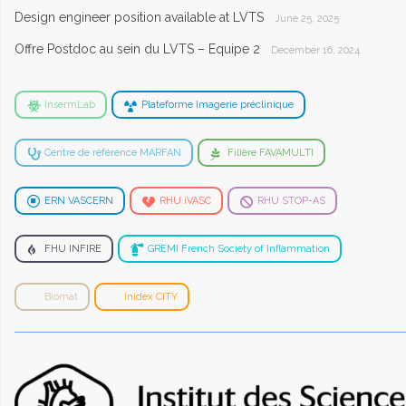
Design engineer position available at LVTS
June 25, 2025
Offre Postdoc au sein du LVTS – Equipe 2
December 16, 2024
InsermLab
Plateforme Imagerie préclinique
Centre de référence MARFAN
Filière FAVAMULTI
ERN VASCERN
RHU iVASC
RHU STOP-AS
FHU INFIRE
GREMI French Society of Inflammation
Biomat
Inidex CITY