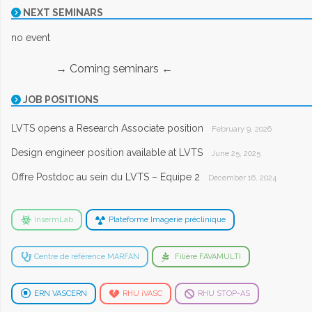
NEXT SEMINARS
no event
→ Coming seminars ←
JOB POSITIONS
LVTS opens a Research Associate position
February 9, 2026
Design engineer position available at LVTS
June 25, 2025
Offre Postdoc au sein du LVTS – Equipe 2
December 16, 2024
InsermLab
Plateforme Imagerie préclinique
Centre de référence MARFAN
Filière FAVAMULTI
ERN VASCERN
RHU iVASC
RHU STOP-AS