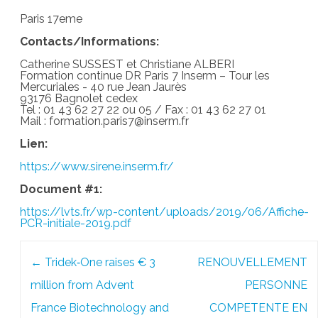
Paris 17eme
Contacts/Informations:
Catherine SUSSEST et Christiane ALBERI
Formation continue DR Paris 7 Inserm – Tour les
Mercuriales - 40 rue Jean Jaurès
93176 Bagnolet cedex
Tel : 01 43 62 27 22 ou 05 / Fax : 01 43 62 27 01
Mail : formation.paris7@inserm.fr
Lien:
https://www.sirene.inserm.fr/
Document #1:
https://lvts.fr/wp-content/uploads/2019/06/Affiche-
PCR-initiale-2019.pdf
Post
←
Tridek‐One raises € 3
RENOUVELLEMENT
navigation
million from Advent
PERSONNE
France Biotechnology and
COMPETENTE EN