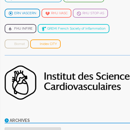
ERN VASCERN
RHU iVASC
RHU STOP-AS
FHU INFIRE
GREMI French Society of Inflammation
Biomat
Inidex CITY
ARCHIVES
Archives