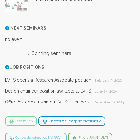
NEXT SEMINARS
no event
→ Coming seminars ←
JOB POSITIONS
LVTS opens a Research Associate position
February 9, 2026
Design engineer position available at LVTS
June 25, 2025
Offre Postdoc au sein du LVTS – Equipe 2
December 16, 2024
InsermLab
Plateforme Imagerie préclinique
Centre de référence MARFAN
Filière FAVAMULTI