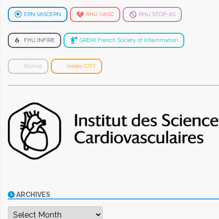
ERN VASCERN
RHU iVASC
RHU STOP-AS
FHU INFIRE
GREMI French Society of Inflammation
Biomat
Inidex CITY
ARCHIVES
Archives