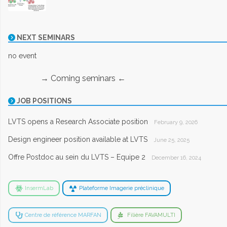
NEXT SEMINARS
no event
→ Coming seminars ←
JOB POSITIONS
LVTS opens a Research Associate position
February 9, 2026
Design engineer position available at LVTS
June 25, 2025
Offre Postdoc au sein du LVTS – Equipe 2
December 16, 2024
InsermLab
Plateforme Imagerie préclinique
Centre de référence MARFAN
Filière FAVAMULTI