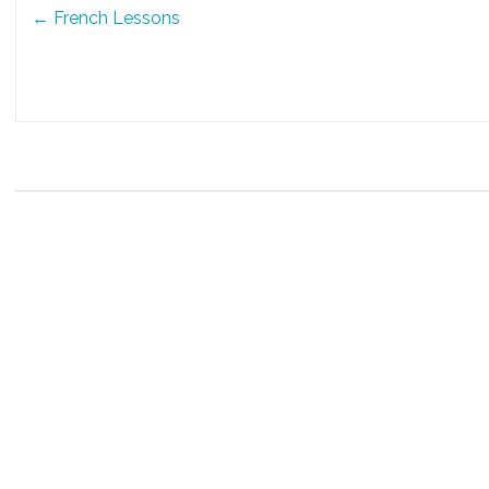
Post
←
French Lessons
navigation