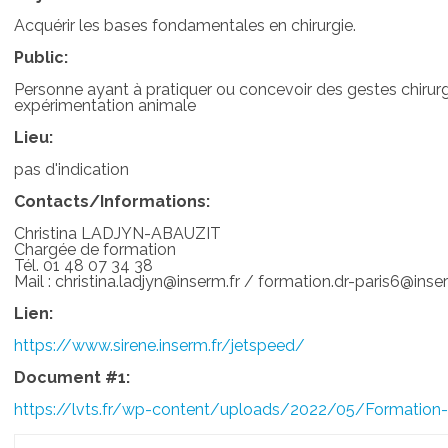
Acquérir les bases fondamentales en chirurgie.
Public:
Personne ayant à pratiquer ou concevoir des gestes chirurg
expérimentation animale
Lieu:
pas d'indication
Contacts/Informations:
Christina LADJYN-ABAUZIT
Chargée de formation
Tél. 01 48 07 34 38
Mail : christina.ladjyn@inserm.fr / formation.dr-paris6@inse
Lien:
https://www.sirene.inserm.fr/jetspeed/
Document #1:
https://lvts.fr/wp-content/uploads/2022/05/Formation-