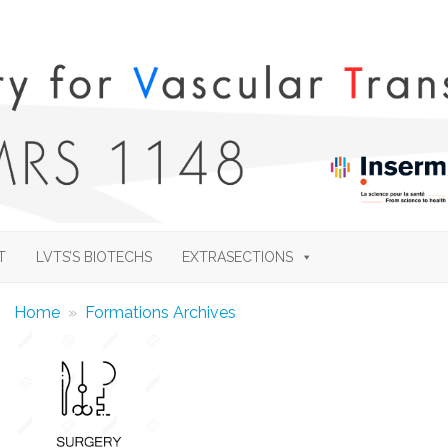
Skip
to
T
LVTS’S BIOTECHS
EXTRASECTIONS
content
Home
»
Formations Archives