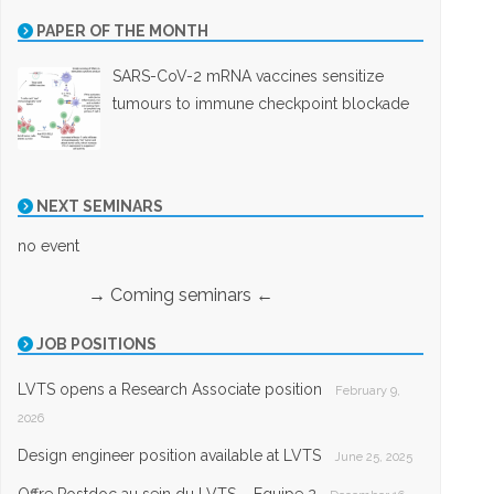
PAPER OF THE MONTH
SARS-CoV-2 mRNA vaccines sensitize
tumours to immune checkpoint blockade
NEXT SEMINARS
no event
→ Coming seminars ←
JOB POSITIONS
LVTS opens a Research Associate position
February 9,
2026
Design engineer position available at LVTS
June 25, 2025