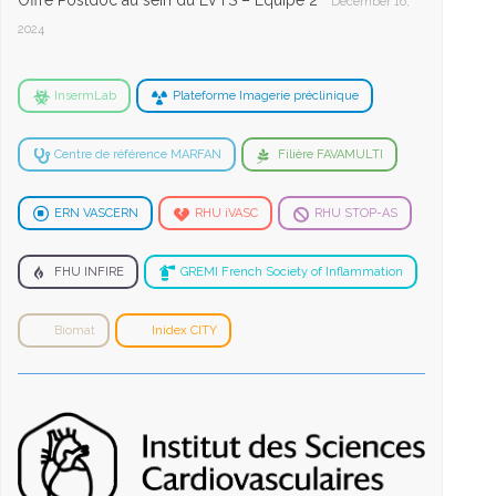
Offre Postdoc au sein du LVTS – Equipe 2
December 16,
2024
InsermLab
Plateforme Imagerie préclinique
Centre de référence MARFAN
Filière FAVAMULTI
ERN VASCERN
RHU iVASC
RHU STOP-AS
FHU INFIRE
GREMI French Society of Inflammation
Biomat
Inidex CITY