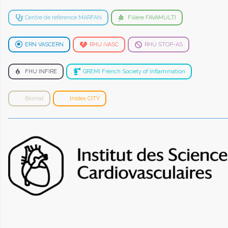
Centre de référence MARFAN
Filière FAVAMULTI
ERN VASCERN
RHU iVASC
RHU STOP-AS
FHU INFIRE
GREMI French Society of Inflammation
Biomat
Inidex CITY