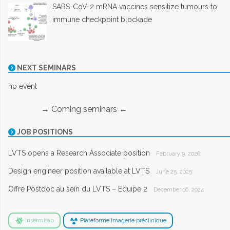
SARS-CoV-2 mRNA vaccines sensitize tumours to
immune checkpoint blockade
NEXT SEMINARS
no event
→ Coming seminars ←
JOB POSITIONS
LVTS opens a Research Associate position
February 9, 2026
Design engineer position available at LVTS
June 25, 2025
Offre Postdoc au sein du LVTS – Equipe 2
December 16, 2024
InsermLab
Plateforme Imagerie préclinique