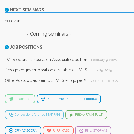
NEXT SEMINARS
no event
→ Coming seminars ←
JOB POSITIONS
LVTS opens a Research Associate position
February 9, 2026
Design engineer position available at LVTS
June 25, 2025
Offre Postdoc au sein du LVTS – Equipe 2
December 16, 2024
InsermLab
Plateforme Imagerie préclinique
Centre de référence MARFAN
Filière FAVAMULTI
ERN VASCERN
RHU iVASC
RHU STOP-AS