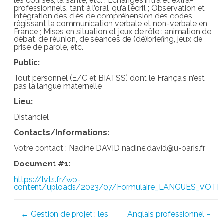
les courses, la santé, etc. ; Echanges intra et extra-
professionnels, tant à l’oral, qu’à l’écrit ; Observation et
intégration des clés de compréhension des codes
régissant la communication verbale et non-verbale en
France ; Mises en situation et jeux de rôle : animation de
débat, de réunion, de séances de (dé)briefing, jeux de
prise de parole, etc.
Public:
Tout personnel (E/C et BIATSS) dont le Français n’est
pas la langue maternelle
Lieu:
Distanciel
Contacts/Informations:
Votre contact : Nadine DAVID nadine.david@u-paris.fr
Document #1:
https://lvts.fr/wp-
content/uploads/2023/07/Formulaire_LANGUES_VO
Post
←
Gestion de projet : les
Anglais professionnel –