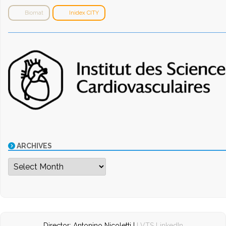
Biomat
Inidex CITY
ARCHIVES
Archives
Director: Antonino Nicoletti |
LVTS LinkedIn