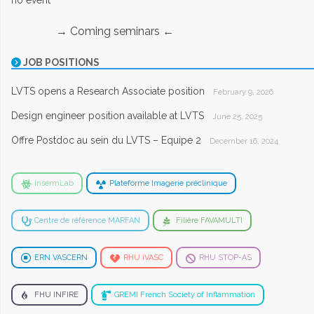
no event
→ Coming seminars ←
JOB POSITIONS
LVTS opens a Research Associate position
February 9, 2026
Design engineer position available at LVTS
June 25, 2025
Offre Postdoc au sein du LVTS – Equipe 2
December 16, 2024
InsermLab
Plateforme Imagerie préclinique
Centre de référence MARFAN
Filière FAVAMULTI
ERN VASCERN
RHU iVASC
RHU STOP-AS
FHU INFIRE
GREMI French Society of Inflammation