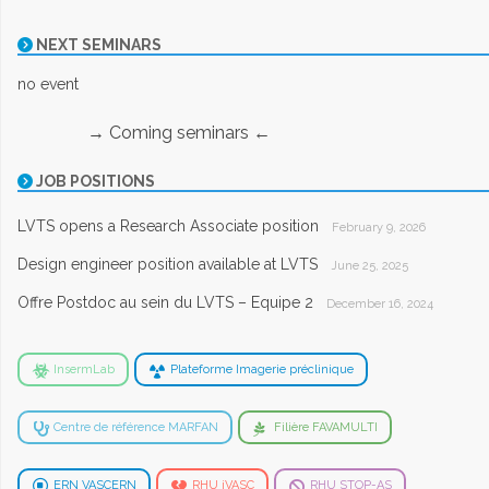
NEXT SEMINARS
no event
→ Coming seminars ←
JOB POSITIONS
LVTS opens a Research Associate position
February 9, 2026
Design engineer position available at LVTS
June 25, 2025
Offre Postdoc au sein du LVTS – Equipe 2
December 16, 2024
InsermLab
Plateforme Imagerie préclinique
Centre de référence MARFAN
Filière FAVAMULTI
ERN VASCERN
RHU iVASC
RHU STOP-AS