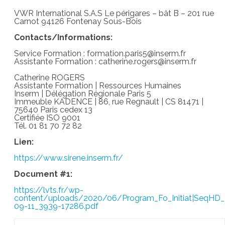
VWR International S.A.S Le périgares – bât B – 201 rue
Carnot 94126 Fontenay Sous-Bois
Contacts/Informations:
Service Formation : formation.paris5@inserm.fr
Assistante Formation : catherine.rogers@inserm.fr
Catherine ROGERS
Assistante Formation | Ressources Humaines
Inserm | Délégation Régionale Paris 5
Immeuble KADENCE | 86, rue Regnault | CS 81471 |
75640 Paris cedex 13
Certifiée ISO 9001
Tél. 01 81 70 72 82
Lien:
https://www.sirene.inserm.fr/
Document #1:
https://lvts.fr/wp-
content/uploads/2020/06/Program_Fo_Initiat¦SeqHD
09-11_3939-17286.pdf