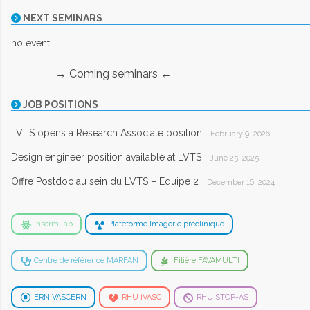
NEXT SEMINARS
no event
→ Coming seminars ←
JOB POSITIONS
LVTS opens a Research Associate position
February 9, 2026
Design engineer position available at LVTS
June 25, 2025
Offre Postdoc au sein du LVTS – Equipe 2
December 16, 2024
InsermLab
Plateforme Imagerie préclinique
Centre de référence MARFAN
Filière FAVAMULTI
ERN VASCERN
RHU iVASC
RHU STOP-AS