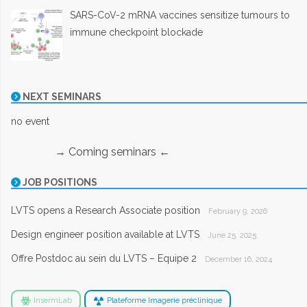
SARS-CoV-2 mRNA vaccines sensitize tumours to
immune checkpoint blockade
NEXT SEMINARS
no event
→ Coming seminars ←
JOB POSITIONS
LVTS opens a Research Associate position
February 9, 2026
Design engineer position available at LVTS
June 25, 2025
Offre Postdoc au sein du LVTS – Equipe 2
December 16, 2024
InsermLab
Plateforme Imagerie préclinique