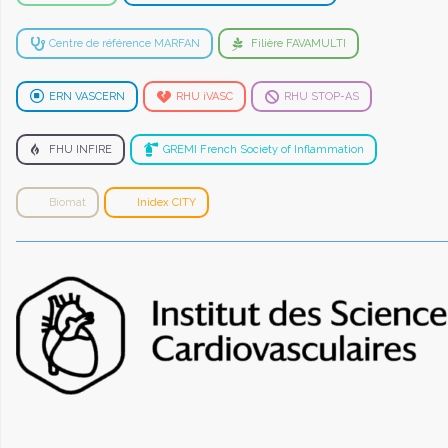
Centre de référence MARFAN
Filière FAVAMULTI
ERN VASCERN
RHU iVASC
RHU STOP-AS
FHU INFIRE
GREMI French Society of Inflammation
Biomat
Inidex CITY