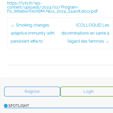
https://lvts.fr/wp-
content/uploads/2024/02/Program-
Fo_InitiationTechBM-Niv2_2024_24avril.docx.pdf
Post
←
Smoking changes
[COLLOQUE] Les
navigation
adaptive immunity with
discriminations en santé à
persistent effects
l’égard des femmes
→
Register
Login
SPOTLIGHT