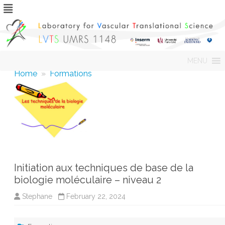
Skip
MENU
to
content
Home
»
Formations
Initiation aux techniques de base de la
biologie moléculaire – niveau 2
Stephane
February 22, 2024