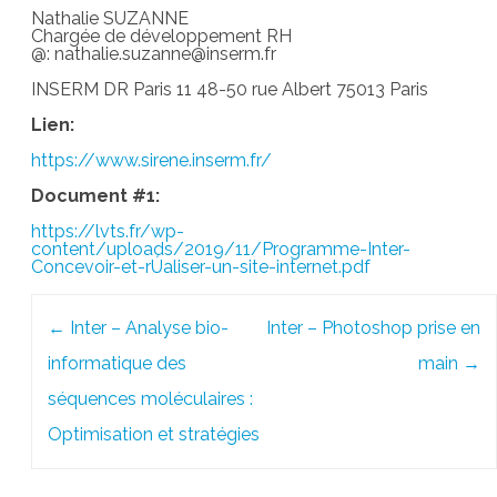
Nathalie SUZANNE
Chargée de développement RH
@: nathalie.suzanne@inserm.fr
INSERM DR Paris 11 48-50 rue Albert 75013 Paris
Lien:
https://www.sirene.inserm.fr/
Document #1:
https://lvts.fr/wp-
content/uploads/2019/11/Programme-Inter-
Concevoir-et-rÚaliser-un-site-internet.pdf
Post
←
Inter – Analyse bio-
Inter – Photoshop prise en
navigation
informatique des
main
→
séquences moléculaires :
Optimisation et stratégies