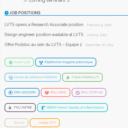
→ Coming seminars ←
JOB POSITIONS
LVTS opens a Research Associate position
February 9, 2026
Design engineer position available at LVTS
June 25, 2025
Offre Postdoc au sein du LVTS – Equipe 2
December 16, 2024
InsermLab
Plateforme Imagerie préclinique
Centre de référence MARFAN
Filière FAVAMULTI
ERN VASCERN
RHU iVASC
RHU STOP-AS
FHU INFIRE
GREMI French Society of Inflammation
Biomat
Inidex CITY