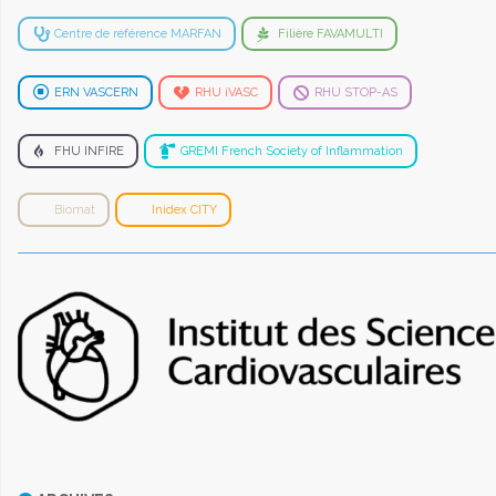
Centre de référence MARFAN
Filière FAVAMULTI
ERN VASCERN
RHU iVASC
RHU STOP-AS
FHU INFIRE
GREMI French Society of Inflammation
Biomat
Inidex CITY