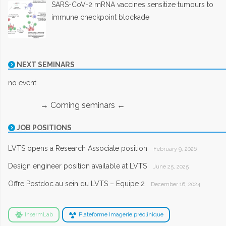
SARS-CoV-2 mRNA vaccines sensitize tumours to
immune checkpoint blockade
NEXT SEMINARS
no event
→ Coming seminars ←
JOB POSITIONS
LVTS opens a Research Associate position
February 9, 2026
Design engineer position available at LVTS
June 25, 2025
Offre Postdoc au sein du LVTS – Equipe 2
December 16, 2024
InsermLab
Plateforme Imagerie préclinique