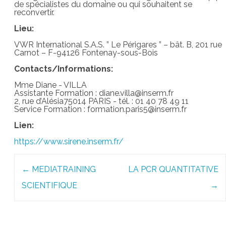
de spécialistes du domaine ou qui souhaitent se
reconvertir.
Lieu:
VWR International S.A.S. ” Le Périgares ” – bât. B, 201 rue
Carnot – F-94126 Fontenay-sous-Bois
Contacts/Informations:
Mme Diane - VILLA
Assistante Formation : diane.villa@inserm.fr
2, rue d’Alésia75014 PARIS - tél. : 01 40 78 49 11
Service Formation : formation.paris5@inserm.fr
Lien:
https://www.sirene.inserm.fr/
Post
←
MEDIATRAINING
LA PCR QUANTITATIVE
navigation
SCIENTIFIQUE
→