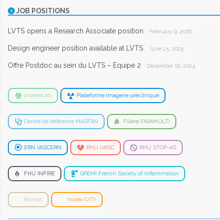
JOB POSITIONS
LVTS opens a Research Associate position
February 9, 2026
Design engineer position available at LVTS
June 25, 2025
Offre Postdoc au sein du LVTS – Equipe 2
December 16, 2024
InsermLab
Plateforme Imagerie préclinique
Centre de référence MARFAN
Filière FAVAMULTI
ERN VASCERN
RHU iVASC
RHU STOP-AS
FHU INFIRE
GREMI French Society of Inflammation
Biomat
Inidex CITY