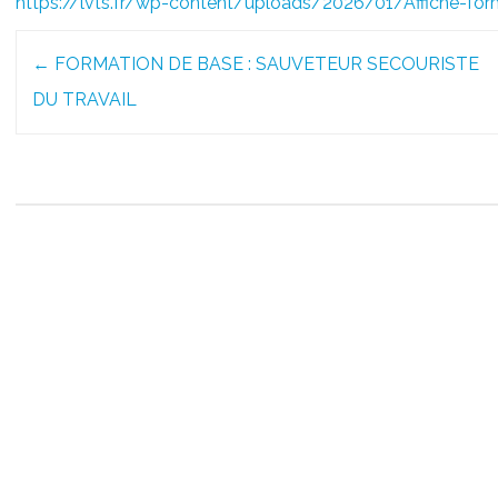
https://lvts.fr/wp-content/uploads/2026/01/Affiche-fo
Post
←
FORMATION DE BASE : SAUVETEUR SECOURISTE
navigation
DU TRAVAIL