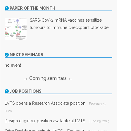
PAPER OF THE MONTH
SARS-CoV-2 mRNA vaccines sensitize
tumours to immune checkpoint blockade
NEXT SEMINARS
no event
→ Coming seminars ←
JOB POSITIONS
LVTS opens a Research Associate position
February 9,
2026
Design engineer position available at LVTS
June 25, 2025