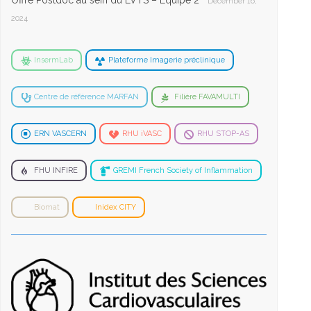
Offre Postdoc au sein du LVTS – Equipe 2
December 16,
2024
InsermLab
Plateforme Imagerie préclinique
Centre de référence MARFAN
Filière FAVAMULTI
ERN VASCERN
RHU iVASC
RHU STOP-AS
FHU INFIRE
GREMI French Society of Inflammation
Biomat
Inidex CITY