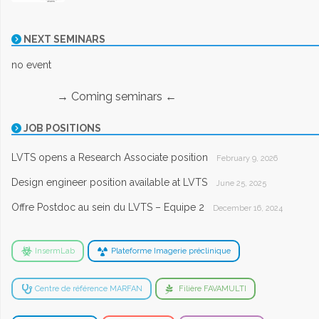
NEXT SEMINARS
no event
→ Coming seminars ←
JOB POSITIONS
LVTS opens a Research Associate position
February 9, 2026
Design engineer position available at LVTS
June 25, 2025
Offre Postdoc au sein du LVTS – Equipe 2
December 16, 2024
InsermLab
Plateforme Imagerie préclinique
Centre de référence MARFAN
Filière FAVAMULTI