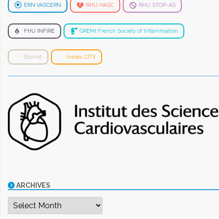
ERN VASCERN
RHU iVASC
RHU STOP-AS
FHU INFIRE
GREMI French Society of Inflammation
Biomat
Inidex CITY
ARCHIVES
Archives