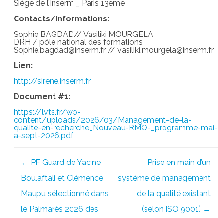
Siège de l’Inserm _ Paris 13eme
Contacts/Informations:
Sophie BAGDAD// Vasiliki MOURGELA
DRH / pôle national des formations
Sophie.bagdad@inserm.fr // vasiliki.mourgela@inserm.fr
Lien:
http://sirene.inserm.fr
Document #1:
https://lvts.fr/wp-
content/uploads/2026/03/Management-de-la-
qualite-en-recherche_Nouveau-RMQ-_programme-mai-
a-sept-2026.pdf
Post
←
PF Guard de Yacine
Prise en main d’un
navigation
Boulaftali et Clémence
système de management
Maupu sélectionné dans
de la qualité existant
le Palmarès 2026 des
(selon ISO 9001)
→