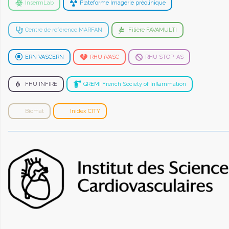
InsermLab
Plateforme Imagerie préclinique
Centre de référence MARFAN
Filière FAVAMULTI
ERN VASCERN
RHU iVASC
RHU STOP-AS
FHU INFIRE
GREMI French Society of Inflammation
Biomat
Inidex CITY