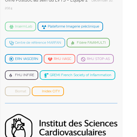
Offre Postdoc au sein du LVTS – Equipe 2
December 16,
2024
InsermLab
Plateforme Imagerie préclinique
Centre de référence MARFAN
Filière FAVAMULTI
ERN VASCERN
RHU iVASC
RHU STOP-AS
FHU INFIRE
GREMI French Society of Inflammation
Biomat
Inidex CITY