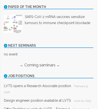
PAPER OF THE MONTH
SARS-CoV-2 mRNA vaccines sensitize
tumours to immune checkpoint blockade
NEXT SEMINARS
no event
→ Coming seminars ←
JOB POSITIONS
LVTS opens a Research Associate position
February 9,
2026
Design engineer position available at LVTS
June 25, 2025