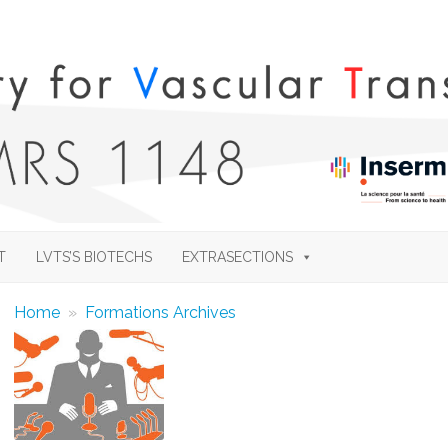
Skip
to
T
LVTS’S BIOTECHS
EXTRASECTIONS
content
Home
»
Formations Archives