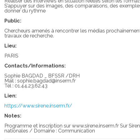
Réaliser des interviews en situation réelles selon les forma
S’appuyer sur des images, des comparaisons, des exemples 
donner du rythme
Public:
Chercheurs amenés à rencontrer les médias prochainement 
travaux de recherche.
Lieu:
PARIS
Contacts/Informations:
Sophie BAGDAD _ BFSSR /DRH
Mail : sophie.bagdad@inserm.fr
Tél : 01.44.23.62.43
Lien:
https://www.sirene.inserm.fr/
Notes:
Programme et inscription sur www.sirene.inserm.fr Sur Sire
nationales / Domaine : Communication