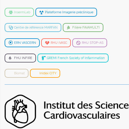
InsermLab
Plateforme Imagerie préclinique
Centre de référence MARFAN
Filière FAVAMULTI
ERN VASCERN
RHU iVASC
RHU STOP-AS
FHU INFIRE
GREMI French Society of Inflammation
Biomat
Inidex CITY