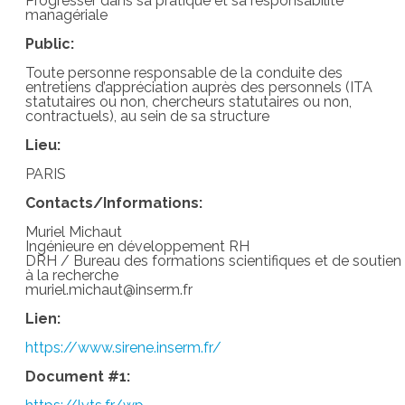
Progresser dans sa pratique et sa responsabilité
managériale
Public:
Toute personne responsable de la conduite des
entretiens d’appréciation auprès des personnels (ITA
statutaires ou non, chercheurs statutaires ou non,
contractuels), au sein de sa structure
Lieu:
PARIS
Contacts/Informations:
Muriel Michaut
Ingénieure en développement RH
DRH / Bureau des formations scientifiques et de soutien
à la recherche
muriel.michaut@inserm.fr
Lien:
https://www.sirene.inserm.fr/
Document #1: