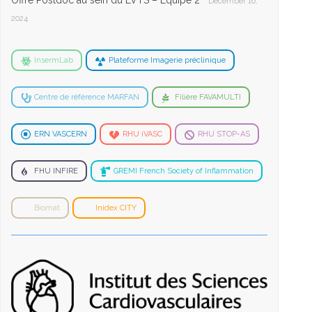
Offre Postdoc au sein du LVTS – Equipe 2
December 16,
2024
InsermLab
Plateforme Imagerie préclinique
Centre de référence MARFAN
Filière FAVAMULTI
ERN VASCERN
RHU iVASC
RHU STOP-AS
FHU INFIRE
GREMI French Society of Inflammation
Biomat
Inidex CITY