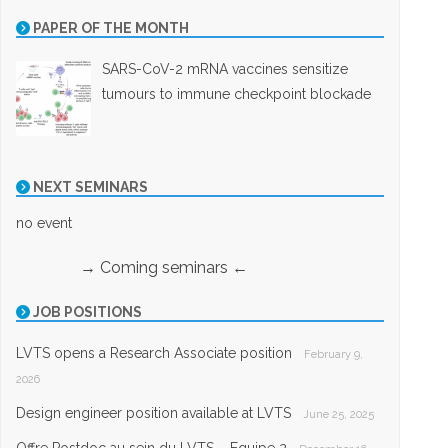
PAPER OF THE MONTH
SARS-CoV-2 mRNA vaccines sensitize
tumours to immune checkpoint blockade
NEXT SEMINARS
no event
→ Coming seminars ←
JOB POSITIONS
LVTS opens a Research Associate position
February 9,
2026
Design engineer position available at LVTS
June 25, 2025