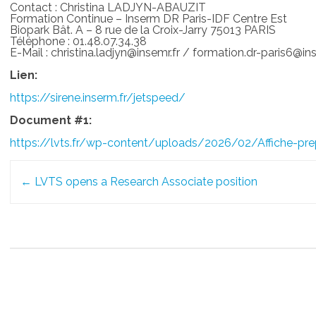
Contact : Christina LADJYN-ABAUZIT
Formation Continue – Inserm DR Paris-IDF Centre Est
Biopark Bât. A – 8 rue de la Croix-Jarry 75013 PARIS
Téléphone : 01.48.07.34.38
E-Mail : christina.ladjyn@insemr.fr / formation.dr-paris6@in
Lien:
https://sirene.inserm.fr/jetspeed/
Document #1:
https://lvts.fr/wp-content/uploads/2026/02/Affiche-pr
Post
←
LVTS opens a Research Associate position
navigation