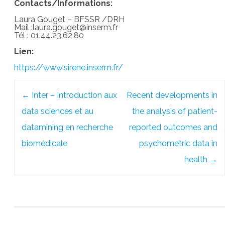
Contacts/Informations:
Laura Gouget – BFSSR /DRH
Mail :laura.gouget@inserm.fr
Tél : 01.44.23.62.80
Lien:
https://www.sirene.inserm.fr/
Post
←
Inter – Introduction aux
Recent developments in
navigation
data sciences et au
the analysis of patient-
datamining en recherche
reported outcomes and
biomédicale
psychometric data in
health
→