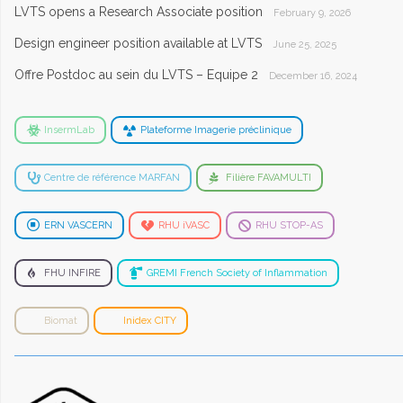
LVTS opens a Research Associate position
February 9, 2026
Design engineer position available at LVTS
June 25, 2025
Offre Postdoc au sein du LVTS – Equipe 2
December 16, 2024
InsermLab
Plateforme Imagerie préclinique
Centre de référence MARFAN
Filière FAVAMULTI
ERN VASCERN
RHU iVASC
RHU STOP-AS
FHU INFIRE
GREMI French Society of Inflammation
Biomat
Inidex CITY