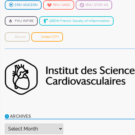
ERN VASCERN
RHU iVASC
RHU STOP-AS
FHU INFIRE
GREMI French Society of Inflammation
Biomat
Inidex CITY
ARCHIVES
Archives