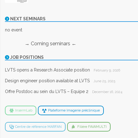
NEXT SEMINARS
no event
→ Coming seminars ←
JOB POSITIONS
LVTS opens a Research Associate position
February 9, 2026
Design engineer position available at LVTS
June 25, 2025
Offre Postdoc au sein du LVTS – Equipe 2
December 16, 2024
InsermLab
Plateforme Imagerie préclinique
Centre de référence MARFAN
Filière FAVAMULTI