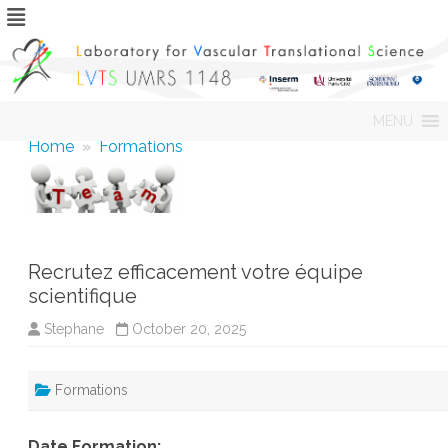
Skip
MENU
to
content
Home
»
Formations
Recrutez efficacement votre équipe
scientifique
Stephane
October 20, 2025
Formations
Date Formation: