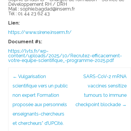
Développement RH / DRH
Mail : sophie.bagdad@inserm.fr
Tél : 01 44 23 62 43
Lien:
https://www.sirene.inserm.fr/
Document #1:
https://lvts.fr/wp-
content/uploads/2025/10/Recrutez-efficacement-
votre-equipe-scientifique_-programme-2025.pdf
Post
←
Vulgarisation
SARS-CoV-2 mRNA
navigation
scientifique vers un public
vaccines sensitize
non expert Formation
tumours to immune
proposée aux personnels
checkpoint blockade
→
enseignants-chercheurs
et chercheurs* d’UPCité.