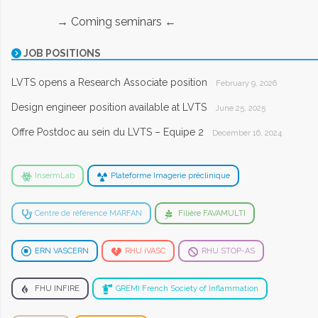
→ Coming seminars ←
JOB POSITIONS
LVTS opens a Research Associate position
February 9, 2026
Design engineer position available at LVTS
June 25, 2025
Offre Postdoc au sein du LVTS – Equipe 2
December 16, 2024
InsermLab
Plateforme Imagerie préclinique
Centre de référence MARFAN
Filière FAVAMULTI
ERN VASCERN
RHU iVASC
RHU STOP-AS
FHU INFIRE
GREMI French Society of Inflammation