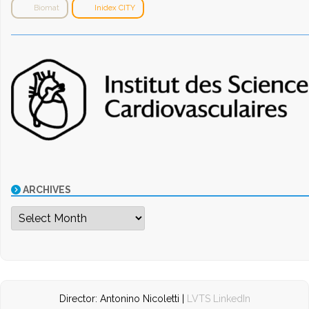
Biomat
Inidex CITY
ARCHIVES
Archives
Director: Antonino Nicoletti |
LVTS LinkedIn