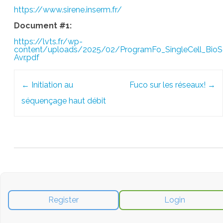
https://www.sirene.inserm.fr/
Document #1:
https://lvts.fr/wp-
content/uploads/2025/02/ProgramFo_SingleCell_BioS
Avr.pdf
Post
←
Initiation au
Fuco sur les réseaux!
→
navigation
séquençage haut débit
Register
Login