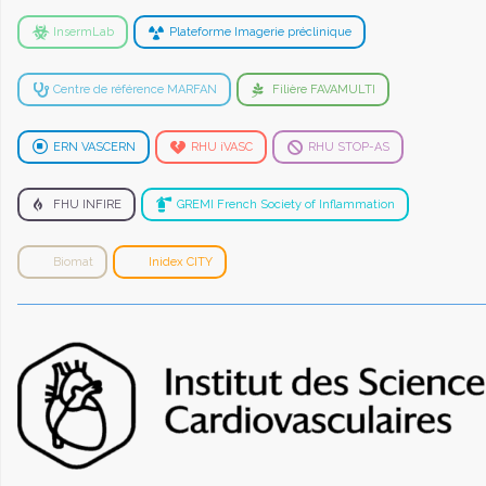
InsermLab
Plateforme Imagerie préclinique
Centre de référence MARFAN
Filière FAVAMULTI
ERN VASCERN
RHU iVASC
RHU STOP-AS
FHU INFIRE
GREMI French Society of Inflammation
Biomat
Inidex CITY