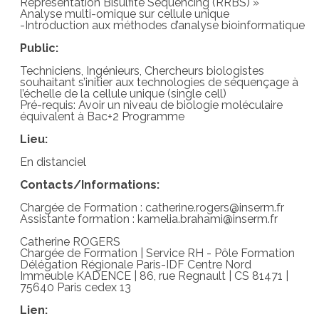
Representation Bisulfite Sequencing (RRBS) »
Analyse multi-omique sur cellule unique
-Introduction aux méthodes d’analyse bioinformatique
Public:
Techniciens, Ingénieurs, Chercheurs biologistes
souhaitant s’initier aux technologies de séquençage à
l’échelle de la cellule unique (single cell)
Pré-requis: Avoir un niveau de biologie moléculaire
équivalent à Bac+2 Programme
Lieu:
En distanciel
Contacts/Informations:
Chargée de Formation : catherine.rogers@inserm.fr
Assistante formation : kamelia.brahami@inserm.fr
Catherine ROGERS
Chargée de Formation | Service RH - Pôle Formation
Délégation Régionale Paris-IDF Centre Nord
Immeuble KADENCE | 86, rue Regnault | CS 81471 |
75640 Paris cedex 13
Lien: