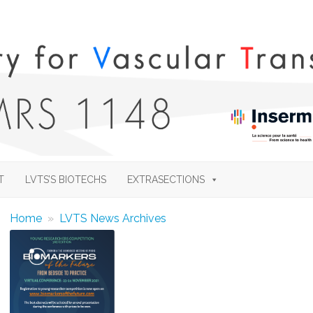
Skip
to
T
LVTS’S BIOTECHS
EXTRASECTIONS
content
Home
»
LVTS News Archives