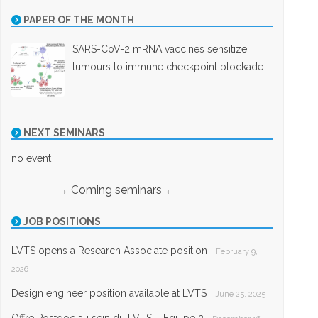
PAPER OF THE MONTH
SARS-CoV-2 mRNA vaccines sensitize
tumours to immune checkpoint blockade
NEXT SEMINARS
no event
→ Coming seminars ←
JOB POSITIONS
LVTS opens a Research Associate position
February 9,
2026
Design engineer position available at LVTS
June 25, 2025