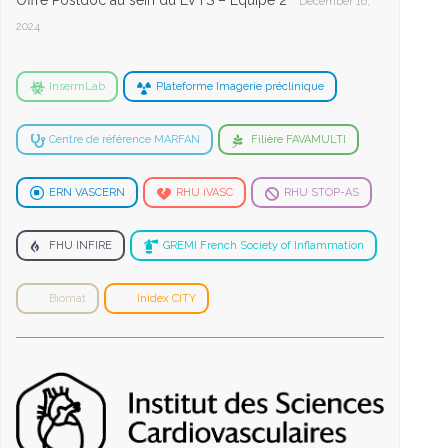
Offre Postdoc au sein du LVTS – Equipe 2
December 16,
2024
InsermLab
Plateforme Imagerie préclinique
Centre de référence MARFAN
Filière FAVAMULTI
ERN VASCERN
RHU iVASC
RHU STOP-AS
FHU INFIRE
GREMI French Society of Inflammation
Biomat
Inidex CITY