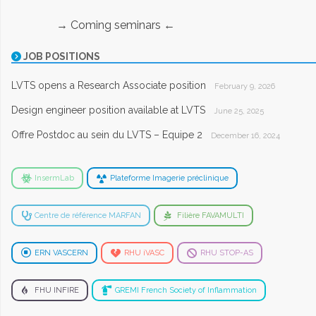
→ Coming seminars ←
JOB POSITIONS
LVTS opens a Research Associate position
February 9, 2026
Design engineer position available at LVTS
June 25, 2025
Offre Postdoc au sein du LVTS – Equipe 2
December 16, 2024
InsermLab
Plateforme Imagerie préclinique
Centre de référence MARFAN
Filière FAVAMULTI
ERN VASCERN
RHU iVASC
RHU STOP-AS
FHU INFIRE
GREMI French Society of Inflammation