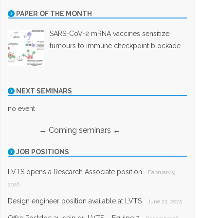
PAPER OF THE MONTH
SARS-CoV-2 mRNA vaccines sensitize
tumours to immune checkpoint blockade
NEXT SEMINARS
no event
→ Coming seminars ←
JOB POSITIONS
LVTS opens a Research Associate position
February 9,
2026
Design engineer position available at LVTS
June 25, 2025