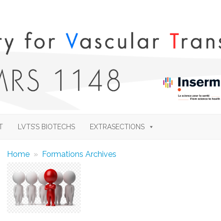
Skip
to
T
LVTS’S BIOTECHS
EXTRASECTIONS
content
Home
»
Formations Archives