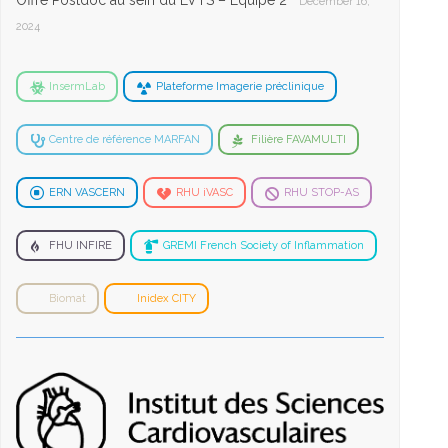
Offre Postdoc au sein du LVTS – Equipe 2
December 16,
2024
InsermLab
Plateforme Imagerie préclinique
Centre de référence MARFAN
Filière FAVAMULTI
ERN VASCERN
RHU iVASC
RHU STOP-AS
FHU INFIRE
GREMI French Society of Inflammation
Biomat
Inidex CITY