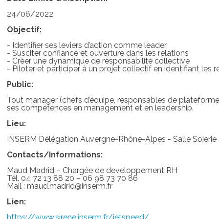
24/06/2022
Objectif:
- Identifier ses leviers d’action comme leader
- Susciter confiance et ouverture dans les relations
- Créer une dynamique de responsabilité collective
- Piloter et participer à un projet collectif en identifiant le
Public:
Tout manager (chefs d’équipe, responsables de plateforme, 
ses compétences en management et en leadership.
Lieu:
INSERM Délégation Auvergne-Rhône-Alpes - Salle Soierie (
Contacts/Informations:
Maud Madrid – Chargée de developpement RH
Tél. 04 72 13 88 20 – 06 98 73 70 86
Mail : maud.madrid@inserm.fr
Lien:
https://www.sirene.inserm.fr/jetspeed/