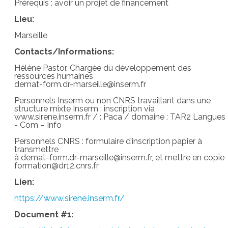
Prérequis : avoir un projet de financement
Lieu:
Marseille
Contacts/Informations:
Hélène Pastor, Chargée du développement des
ressources humaines
demat-form.dr-marseille@inserm.fr
Personnels Inserm ou non CNRS travaillant dans une
structure mixte Inserm : inscription via
www.sirene.inserm.fr / : Paca / domaine : TAR2 Langues
- Com – Info
Personnels CNRS : formulaire d’inscription papier à
transmettre
à demat-form.dr-marseille@inserm.fr, et mettre en copie
formation@dr12.cnrs.fr
Lien:
https://www.sirene.inserm.fr/
Document #1: