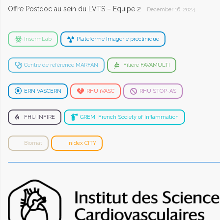
Offre Postdoc au sein du LVTS – Equipe 2
December 16, 2024
InsermLab
Plateforme Imagerie préclinique
Centre de référence MARFAN
Filière FAVAMULTI
ERN VASCERN
RHU iVASC
RHU STOP-AS
FHU INFIRE
GREMI French Society of Inflammation
Biomat
Inidex CITY