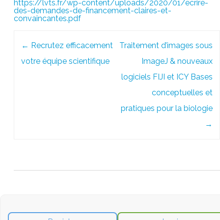
https://lvts.fr/wp-content/uploads/2020/01/ecrire-
des-demandes-de-financement-claires-et-
convaincantes.pdf
Post
←
Recrutez efficacement
Traitement d’images sous
navigation
votre équipe scientifique
ImageJ & nouveaux
logiciels FIJI et ICY Bases
conceptuelles et
pratiques pour la biologie
→