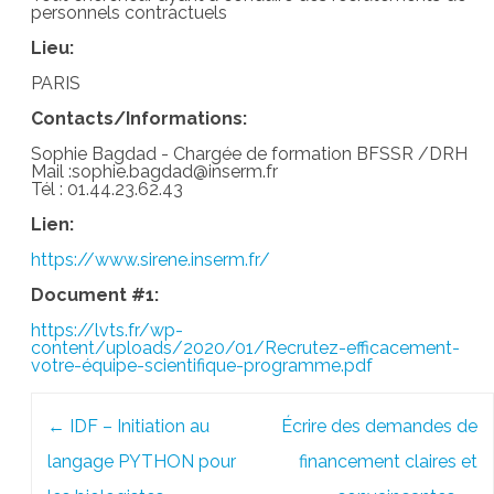
personnels contractuels
Lieu:
PARIS
Contacts/Informations:
Sophie Bagdad - Chargée de formation BFSSR /DRH
Mail :sophie.bagdad@inserm.fr
Tél : 01.44.23.62.43
Lien:
https://www.sirene.inserm.fr/
Document #1:
https://lvts.fr/wp-
content/uploads/2020/01/Recrutez-efficacement-
votre-équipe-scientifique-programme.pdf
Post
←
IDF – Initiation au
Écrire des demandes de
navigation
langage PYTHON pour
financement claires et