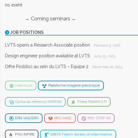
no event
→ Coming seminars ←
JOB POSITIONS
LVTS opens a Research Associate position
February 9, 2026
Design engineer position available at LVTS
June 25, 2025
Offre Postdoc au sein du LVTS – Equipe 2
December 16, 2024
InsermLab
Plateforme Imagerie préclinique
Centre de référence MARFAN
Filière FAVAMULTI
ERN VASCERN
RHU iVASC
RHU STOP-AS
FHU INFIRE
GREMI French Society of Inflammation