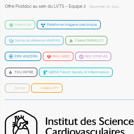
Offre Postdoc au sein du LVTS – Equipe 2
December 16, 2024
InsermLab
Plateforme Imagerie préclinique
Centre de référence MARFAN
Filière FAVAMULTI
ERN VASCERN
RHU iVASC
RHU STOP-AS
FHU INFIRE
GREMI French Society of Inflammation
Biomat
Inidex CITY