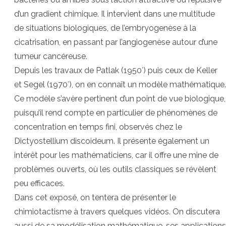
d’un gradient chimique. Il intervient dans une multitude
de situations biologiques, de l’embryogenèse à la
cicatrisation, en passant par l’angiogenèse autour d’une
tumeur cancéreuse.
Depuis les travaux de Patlak (1950′) puis ceux de Keller
et Segel (1970′), on en connaît un modèle mathématique.
Ce modèle s’avère pertinent d’un point de vue biologique,
puisqu’il rend compte en particulier de phénomènes de
concentration en temps fini, observés chez le
Dictyostellium discoideum. Il présente également un
intérêt pour les mathématiciens, car il offre une mine de
problèmes ouverts, où les outils classiques se révèlent
peu efficaces.
Dans cet exposé, on tentera de présenter le
chimiotactisme à travers quelques vidéos. On discutera
aussi de sa modélisation mathématique, ses applications