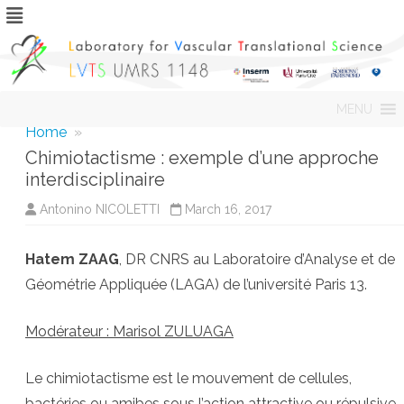
Skip
MENU
to
content
Home
»
Chimiotactisme : exemple d’une approche
interdisciplinaire
Antonino NICOLETTI
March 16, 2017
Hatem
ZAAG
, DR CNRS au Laboratoire d’Analyse et de
Géométrie Appliquée (LAGA) de l’université Paris 13.
Modérateur : Marisol ZULUAGA
Le chimiotactisme est le mouvement de cellules,
bactéries ou amibes sous l’action attractive ou répulsive