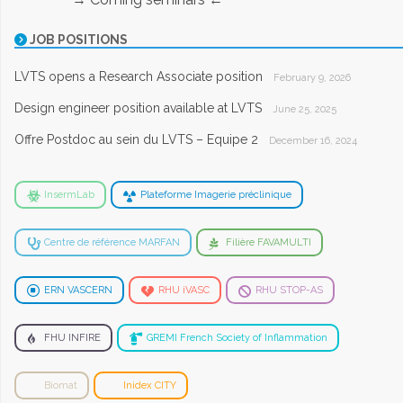
JOB POSITIONS
LVTS opens a Research Associate position
February 9, 2026
Design engineer position available at LVTS
June 25, 2025
Offre Postdoc au sein du LVTS – Equipe 2
December 16, 2024
InsermLab
Plateforme Imagerie préclinique
Centre de référence MARFAN
Filière FAVAMULTI
ERN VASCERN
RHU iVASC
RHU STOP-AS
FHU INFIRE
GREMI French Society of Inflammation
Biomat
Inidex CITY