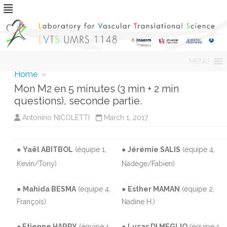
Skip
MENU
to
content
Home
»
Mon M2 en 5 minutes (3 min + 2 min
questions), seconde partie.
Antonino NICOLETTI
March 1, 2017
●
Yaël ABITBOL
(équipe 1,
●
Jérémie SALIS
(équipe 4,
Kevin/Tony)
Nadège/Fabien)
●
Mahida BESMA
(équipe 4,
●
Esther MAMAN
(équipe 2,
François)
Nadine H.)
● Etienne HARRY
(équipe 1,
●
Lucas DI MEGLIO
(équipe 1,