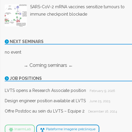
SARS-CoV-2 mRNA vaccines sensitize tumours to
immune checkpoint blockade
NEXT SEMINARS
no event
→ Coming seminars ←
JOB POSITIONS
LVTS opens a Research Associate position
February 9, 2026
Design engineer position available at LVTS
June 25, 2025
Offre Postdoc au sein du LVTS – Equipe 2
December 16, 2024
InsermLab
Plateforme Imagerie préclinique