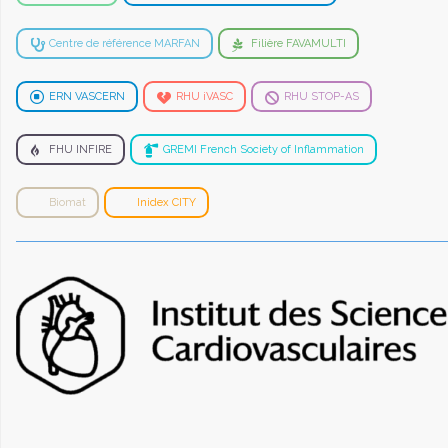
Centre de référence MARFAN
Filière FAVAMULTI
ERN VASCERN
RHU iVASC
RHU STOP-AS
FHU INFIRE
GREMI French Society of Inflammation
Biomat
Inidex CITY