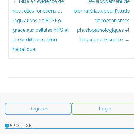
←
Mise en évidence de
Développement de
navigation
nouvelles fonctions et
biomatériaux pour l’étude
régulations de PCSK9
de mécanismes
grâce aux cellules hiPS et
physiopathologiques et
à leur différenciation
l’ingénierie tissulaire.
→
hépatique
Register
Login
SPOTLIGHT