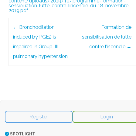
content/uploads/2019/10/programme-formation-
sensibiliation-lutte-contre-lincendie-du-18-novembre-
2019.pdf
Post
←
Bronchodilation
Formation de
navigation
induced by PGE2 is
sensibilisation de lutte
impaired in Group-III
contre l’incendie
→
pulmonary hypertension
Register
Login
SPOTLIGHT