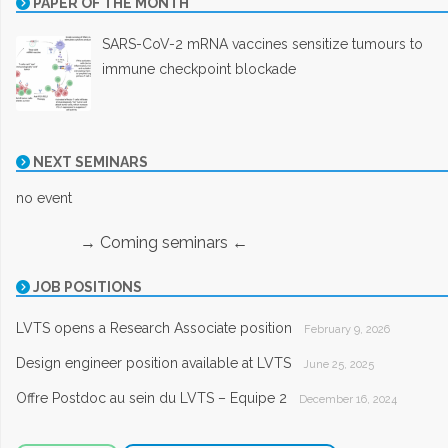
PAPER OF THE MONTH
SARS-CoV-2 mRNA vaccines sensitize tumours to
immune checkpoint blockade
NEXT SEMINARS
no event
→ Coming seminars ←
JOB POSITIONS
LVTS opens a Research Associate position
February 9, 2026
Design engineer position available at LVTS
June 25, 2025
Offre Postdoc au sein du LVTS – Equipe 2
December 16, 2024