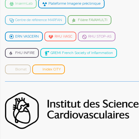
InsermLab
Plateforme Imagerie préclinique
Centre de référence MARFAN
Filière FAVAMULTI
ERN VASCERN
RHU iVASC
RHU STOP-AS
FHU INFIRE
GREMI French Society of Inflammation
Biomat
Inidex CITY