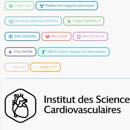
InsermLab
Plateforme Imagerie préclinique
Centre de référence MARFAN
Filière FAVAMULTI
ERN VASCERN
RHU iVASC
RHU STOP-AS
FHU INFIRE
GREMI French Society of Inflammation
Biomat
Inidex CITY