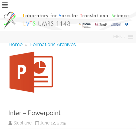
Skip
MENU
to
content
Home
»
Formations Archives
Inter – Powerpoint
Stephane
June 12, 2019