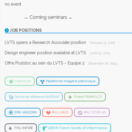
no event
→ Coming seminars ←
JOB POSITIONS
LVTS opens a Research Associate position
February 9, 2026
Design engineer position available at LVTS
June 25, 2025
Offre Postdoc au sein du LVTS – Equipe 2
December 16, 2024
InsermLab
Plateforme Imagerie préclinique
Centre de référence MARFAN
Filière FAVAMULTI
ERN VASCERN
RHU iVASC
RHU STOP-AS
FHU INFIRE
GREMI French Society of Inflammation