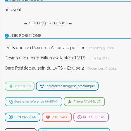
no event
→ Coming seminars ←
JOB POSITIONS
LVTS opens a Research Associate position
February 9, 2026
Design engineer position available at LVTS
June 25, 2025
Offre Postdoc au sein du LVTS – Equipe 2
December 16, 2024
InsermLab
Plateforme Imagerie préclinique
Centre de référence MARFAN
Filière FAVAMULTI
ERN VASCERN
RHU iVASC
RHU STOP-AS