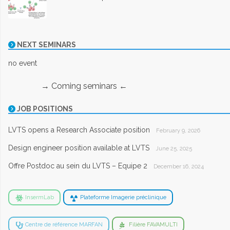
NEXT SEMINARS
no event
→ Coming seminars ←
JOB POSITIONS
LVTS opens a Research Associate position
February 9, 2026
Design engineer position available at LVTS
June 25, 2025
Offre Postdoc au sein du LVTS – Equipe 2
December 16, 2024
InsermLab
Plateforme Imagerie préclinique
Centre de référence MARFAN
Filière FAVAMULTI