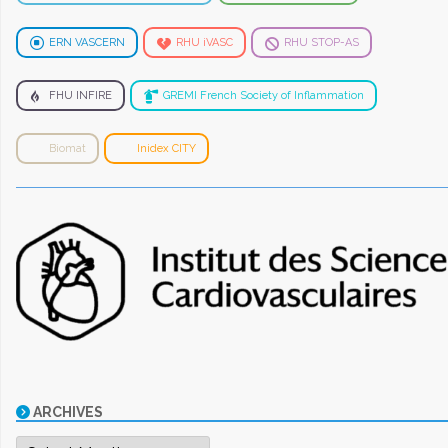
ERN VASCERN
RHU iVASC
RHU STOP-AS
FHU INFIRE
GREMI French Society of Inflammation
Biomat
Inidex CITY
ARCHIVES
Archives