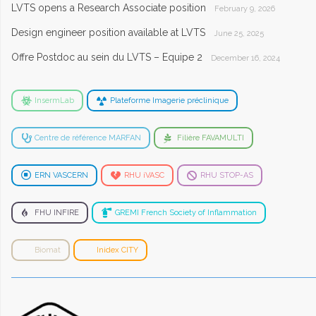
LVTS opens a Research Associate position
February 9, 2026
Design engineer position available at LVTS
June 25, 2025
Offre Postdoc au sein du LVTS – Equipe 2
December 16, 2024
InsermLab
Plateforme Imagerie préclinique
Centre de référence MARFAN
Filière FAVAMULTI
ERN VASCERN
RHU iVASC
RHU STOP-AS
FHU INFIRE
GREMI French Society of Inflammation
Biomat
Inidex CITY