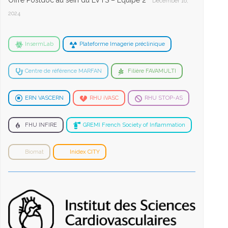
Offre Postdoc au sein du LVTS – Equipe 2
December 16,
2024
InsermLab
Plateforme Imagerie préclinique
Centre de référence MARFAN
Filière FAVAMULTI
ERN VASCERN
RHU iVASC
RHU STOP-AS
FHU INFIRE
GREMI French Society of Inflammation
Biomat
Inidex CITY