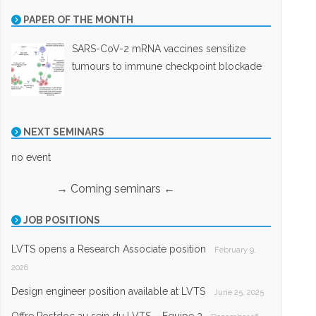
PAPER OF THE MONTH
SARS-CoV-2 mRNA vaccines sensitize
tumours to immune checkpoint blockade
NEXT SEMINARS
no event
→ Coming seminars ←
JOB POSITIONS
LVTS opens a Research Associate position
February 9,
2026
Design engineer position available at LVTS
June 25, 2025