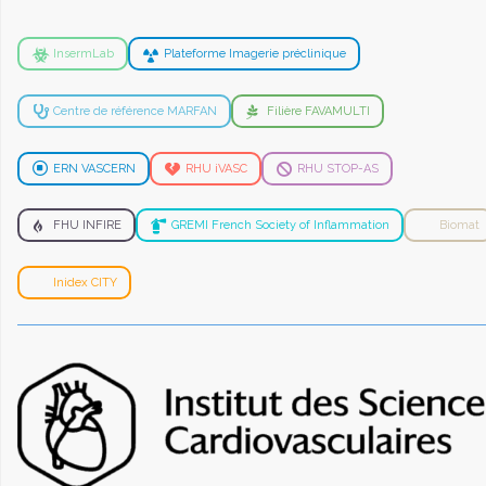
InsermLab
Plateforme Imagerie préclinique
Centre de référence MARFAN
Filière FAVAMULTI
ERN VASCERN
RHU iVASC
RHU STOP-AS
FHU INFIRE
GREMI French Society of Inflammation
Biomat
Inidex CITY