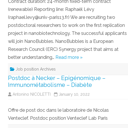
Contract duration: 24-month fixed-term contract
(renewable) Reporting line: Raphaël Lévy
(raphael.levy@univ-paris13.fr) We are recruiting two
postdoctoral researchers to work on the first replication
project in nanobiotechnology. The successful applicants
will join NanoBubbles. NanoBubbles is a European
Research Council (ERC) Synergy project that aims at
better understanding…
Read more »
Job position Archives
Postdoc à Necker – Epigénomique –
Immunométabolisme – Diabète
Antonino NICOLETTI
January 10, 2022
Offre de post doc dans le laboratoire de Nicolas
Venteclef. Postdoc position Venteclef Lab Paris