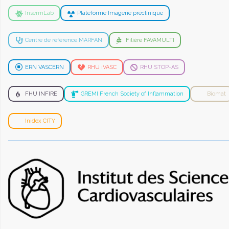
InsermLab
Plateforme Imagerie préclinique
Centre de référence MARFAN
Filière FAVAMULTI
ERN VASCERN
RHU iVASC
RHU STOP-AS
FHU INFIRE
GREMI French Society of Inflammation
Biomat
Inidex CITY